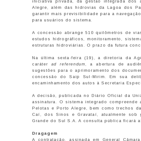
iniciativa privada, da gestão integrada do
Alegre, além das hidrovias da Lagoa dos Pa
garantir mais previsibilidade para a navegaç
para usuários do sistema.
A concessão abrange 510 quilômetros de vias
estudos hidrográficos, monitoramento, siste
estruturas hidroviárias. O prazo da futura con
Na última sexta-feira (19), a diretoria da A
caráter
ad referendum
, a abertura de audiê
sugestões para o aprimoramento dos documento
concessão do Saip Sul-Mirim. Em sua delibe
encaminhamento dos autos à Secretaria Espec
A decisão, publicada no Diário Oficial da Uniã
assinatura. O sistema integrado compreende a
Pelotas e Porto Alegre, bem como trechos d
Caí, dos Sinos e Gravataí, atualmente sob
Grande do Sul S.A. A consulta pública ficará a
Dragagem
A contratação, assinada em General Câmara