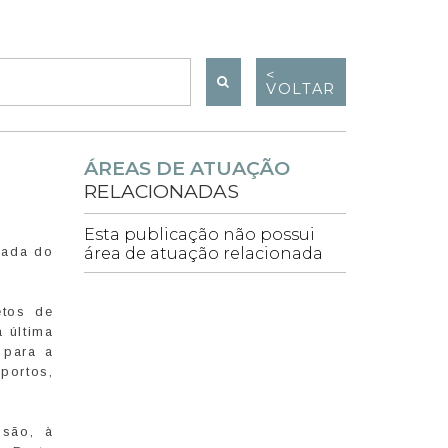
<
VOLTAR
ÁREAS DE ATUAÇÃO
RELACIONADAS
Esta publicação não possui
grada do
área de atuação relacionada
etos de
 última
 para a
portos,
ssão, à