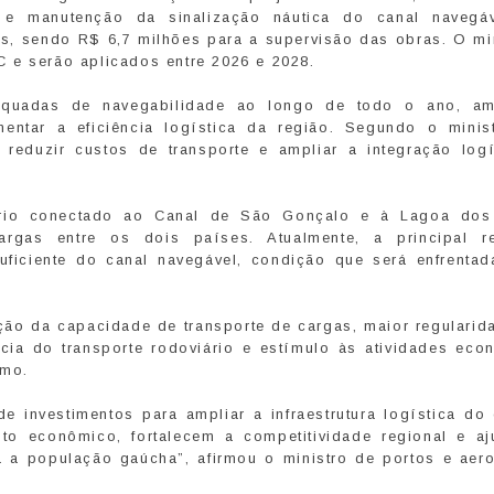
e manutenção da sinalização náutica do canal navegá
es, sendo R$ 6,7 milhões para a supervisão das obras. O min
 e serão aplicados entre 2026 e 2028.
dequadas de navegabilidade ao longo de todo o ano, am
entar a eficiência logística da região. Segundo o minist
r, reduzir custos de transporte e ampliar a integração logí
iário conectado ao Canal de São Gonçalo e à Lagoa dos
argas entre os dois países. Atualmente, a principal re
uficiente do canal navegável, condição que será enfrentad
ção da capacidade de transporte de cargas, maior regularid
cia do transporte rodoviário e estímulo às atividades eco
smo.
e investimentos para ampliar a infraestrutura logística do 
o econômico, fortalecem a competitividade regional e a
 a população gaúcha”, afirmou o ministro de portos e aero