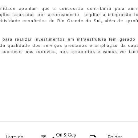
lidade apontam que a concessão contribuirá para aum
upções causadas por assoreamento, ampliar a integração lo
etitividade econômica do Rio Grande do Sul, além de aprof
 para realizar investimentos em infraestrutura tem gerado
ia da qualidade dos serviços prestados e ampliação da cap
so acontecer nas rodovias, nos aeroportos e vamos ver ta
Oil & Gas
Livro de
Folder