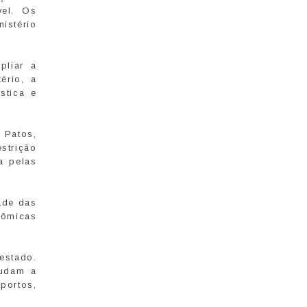
vel. Os
istério
pliar a
ério, a
stica e
 Patos,
strição
a pelas
ade das
nômicas
estado.
judam a
portos,