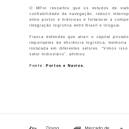
O MPor ressaltou que os estudos de viabi
confiabilidade da navegação, reduzir interr
entre portos e hidrovias e fortalecer a comp
integração logística entre Brasil e Uruguai.
Franca defendeu que atrair o capital privado
importantes de eficiência logística, melhor
instalada em diferentes setores. “Vimos is
setor hidroviário”, afirmou.
Fonte:
Portos e Navios
.
Doing
Mercado de