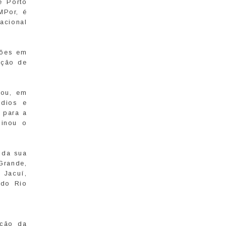
e Porto
MPor, é
acional
hões em
ação de
zou, em
ídios e
 para a
minou o
r da sua
Grande,
 Jacuí,
 do Rio
ução da