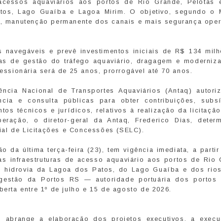
s acessos aquaviários aos portos de Rio Grande, Pelotas 
tos, Lago Guaíba e Lagoa Mirim. O objetivo, segundo o 
ão, manutenção permanente dos canais e mais segurança oper
 navegáveis e prevê investimentos iniciais de R$ 134 mil
mas de gestão do tráfego aquaviário, dragagem e moderniz
cessionária será de 25 anos, prorrogável até 70 anos.
gência Nacional de Transportes Aquaviários (Antaq) autori
ncia e consulta públicas para obter contribuições, subs
s técnicos e jurídicos, relativos à realização da licitação
ração, o diretor-geral da Antaq, Frederico Dias, deter
ial de Licitações e Concessões (SELC).
o da última terça-feira (23), tem vigência imediata, a parti
s infraestruturas de acesso aquaviário aos portos de Rio 
a hidrovia da Lagoa dos Patos, do Lago Guaíba e dos rios
 gestão da Portos RS — autoridade portuária dos portos
berta entre 1º de julho e 15 de agosto de 2026.
, abrange a elaboração dos projetos executivos, a exec