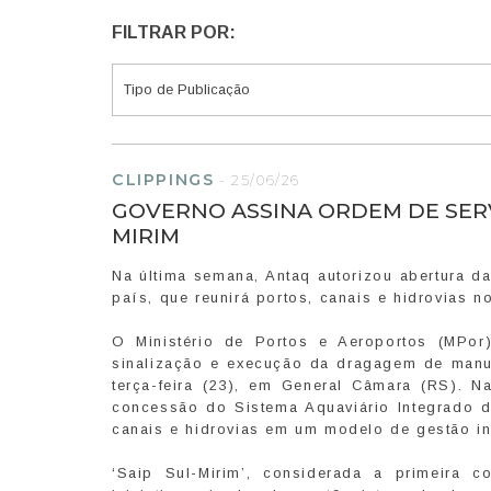
FILTRAR POR:
CLIPPINGS
-
25/06/26
GOVERNO ASSINA ORDEM DE SER
MIRIM
Na última semana, Antaq autorizou abertura da
país, que reunirá portos, canais e hidrovias 
O Ministério de Portos e Aeroportos (MPor
sinalização e execução da dragagem de manut
terça-feira (23), em General Câmara (RS). N
concessão do Sistema Aquaviário Integrado d
canais e hidrovias em um modelo de gestão int
‘Saip Sul-Mirim’, considerada a primeira c