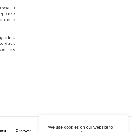
entar a
gística
undar a
 ganhos
acidade
mbém no
We use cookies on our website to
Privacy