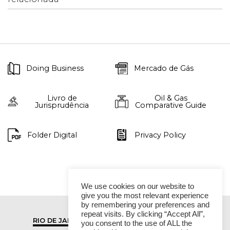
Doing Business
Mercado de Gás
Livro de
Oil & Gas
Jurisprudência
Comparative Guide
Folder Digital
Privacy Policy
We use cookies on our website to
give you the most relevant experience
by remembering your preferences and
repeat visits. By clicking “Accept All”,
RIO DE JANEIRO
SÃO PAULO
you consent to the use of ALL the