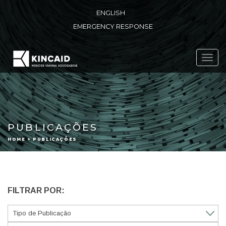
ENGLISH
EMERGENCY RESPONSE
Toggl
navig
PUBLICAÇÕES
HOME > PUBLICAÇÕES
FILTRAR POR: