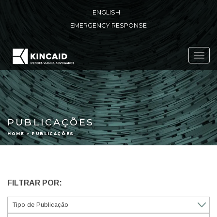
ENGLISH
EMERGENCY RESPONSE
Toggl
navig
PUBLICAÇÕES
HOME > PUBLICAÇÕES
FILTRAR POR: