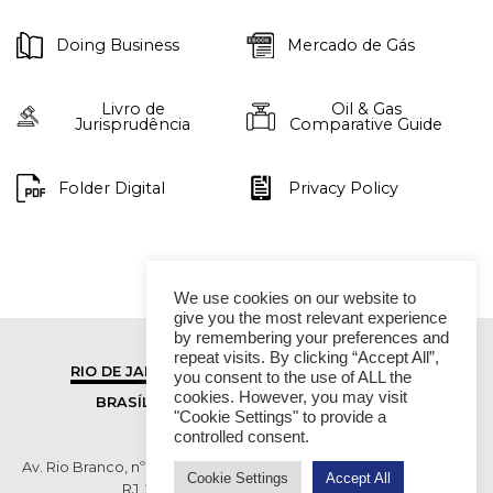
Doing Business
Mercado de Gás
Livro de
Oil & Gas
Jurisprudência
Comparative Guide
Folder Digital
Privacy Policy
We use cookies on our website to
give you the most relevant experience
by remembering your preferences and
repeat visits. By clicking “Accept All”,
RIO DE JANEIRO
SÃO PAULO
you consent to the use of ALL the
cookies. However, you may visit
BRASÍLIA
VITÓRIA
"Cookie Settings" to provide a
controlled consent.
Av. Rio Branco, nº 01, 14º andar - Ed. RB1- Centro, Rio de Janeiro -
Cookie Settings
Accept All
RJ, 20090-003 TEL (55 21) 2276 6200