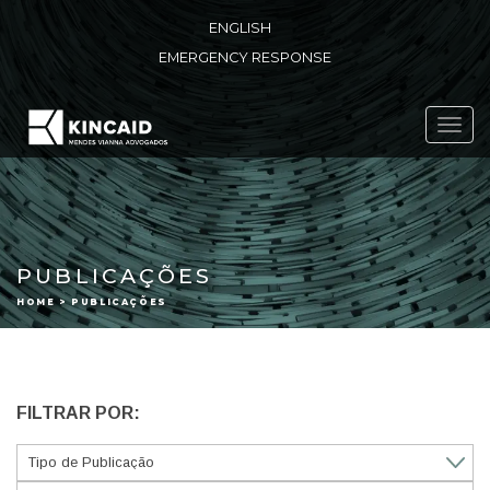
ENGLISH
EMERGENCY RESPONSE
Toggl
navig
PUBLICAÇÕES
HOME > PUBLICAÇÕES
FILTRAR POR: