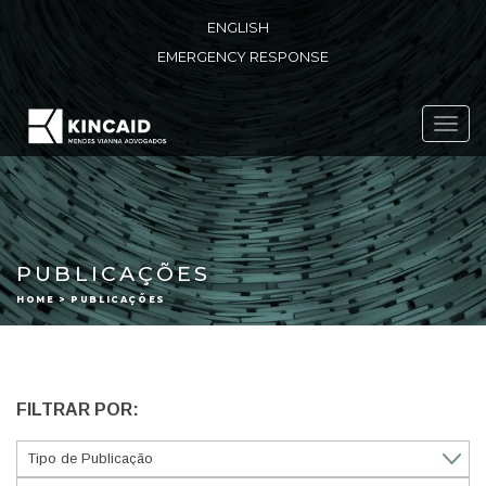
ENGLISH
EMERGENCY RESPONSE
Toggl
navig
PUBLICAÇÕES
HOME > PUBLICAÇÕES
FILTRAR POR: