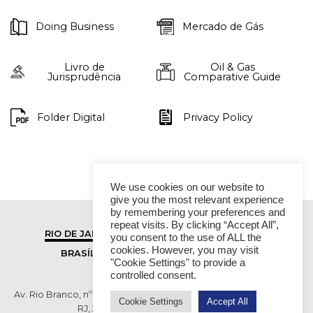
Doing Business
Mercado de Gás
Livro de
Oil & Gas
Jurisprudência
Comparative Guide
Folder Digital
Privacy Policy
We use cookies on our website to
give you the most relevant experience
by remembering your preferences and
repeat visits. By clicking “Accept All”,
RIO DE JANEIRO
SÃO PAULO
you consent to the use of ALL the
cookies. However, you may visit
BRASÍLIA
VITÓRIA
"Cookie Settings" to provide a
controlled consent.
Av. Rio Branco, nº 01, 14º andar - Ed. RB1- Centro, Rio de Janeiro -
Cookie Settings
Accept All
RJ, 20090-003 TEL (55 21) 2276 6200