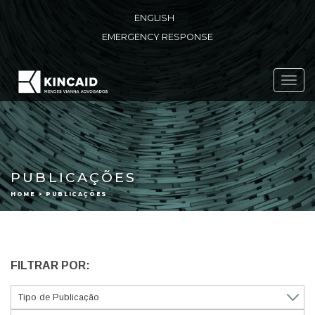
ENGLISH
EMERGENCY RESPONSE
Toggl
navig
PUBLICAÇÕES
HOME > PUBLICAÇÕES
FILTRAR POR: