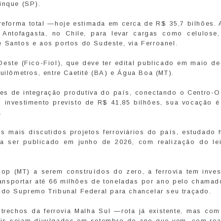
inque (SP).
 reforma total —hoje estimada em cerca de R$ 35,7 bilhões.
é Antofagasta, no Chile, para levar cargas como celulose,
 Santos e aos portos do Sudeste, via Ferroanel.
–Oeste (Fico-Fiol), que deve ter edital publicado em maio d
uilômetros, entre Caetité (BA) e Água Boa (MT).
es de integração produtiva do país, conectando o Centro-O
m investimento previsto de R$ 41,85 bilhões, sua vocação é
.
os mais discutidos projetos ferroviários do país, estudado 
ra ser publicado em junho de 2026, com realização do le
nop (MT) a serem construídos do zero, a ferrovia tem inves
transportar até 66 milhões de toneladas por ano pelo chamad
 do Supremo Tribunal Federal para chancelar seu traçado.
trechos da ferrovia Malha Sul —rota já existente, mas com
tais sejam divulgados em setembro do ano que vem, com rea