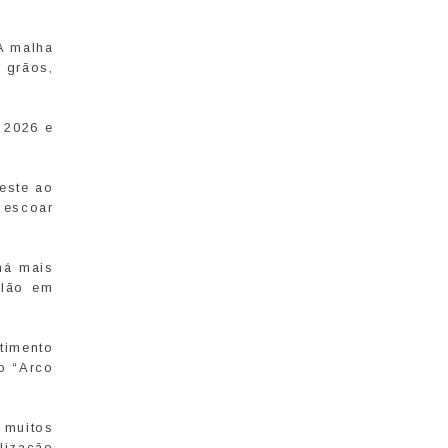
 A malha
 grãos,
e 2026 e
este ao
 escoar
há mais
ilão em
timento
o “Arco
 muitos
lização