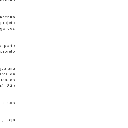
ncentra
projeto
ngo dos
o porto
 projeto
guaiana
erca de
ficados
uá, São
rojetos
A) seja