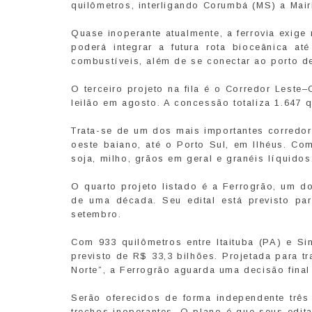
quilômetros, interligando Corumbá (MS) a Mair
Quase inoperante atualmente, a ferrovia exige
poderá integrar a futura rota bioceânica at
combustíveis, além de se conectar ao porto de
O terceiro projeto na fila é o Corredor Leste
leilão em agosto. A concessão totaliza 1.647 q
Trata-se de um dos mais importantes corredor
oeste baiano, até o Porto Sul, em Ilhéus. Co
soja, milho, grãos em geral e granéis líquidos
O quarto projeto listado é a Ferrogrão, um d
de uma década. Seu edital está previsto pa
setembro.
Com 933 quilômetros entre Itaituba (PA) e Si
previsto de R$ 33,3 bilhões. Projetada para 
Norte”, a Ferrogrão aguarda uma decisão final
Serão oferecidos de forma independente três 
trechos inoperantes. O plano é que seus edi