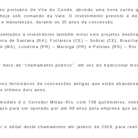
xo portuário de Vila do Conde, abrindo uma nova saída 
 hoje sob comando da Vale. O investimento previsto é d
 e manutenção, durante os 35 anos da concessão.
resentados a investidores também inclui seis projetos desti
ira de Santana (BA); Fortaleza (CE) – Sobral (CE); Brasíli
im (MA); Londrina (PR) – Maringá (PR) e Pelotas (RS) – Rio
or meio de “chamamento público”, em vez do tradicional mo
chos ferroviários de concessões antigas que estão abandon
os últimos dois anos.
 modelo é o Corredor Minas–Rio, com 738 quilômetros, entr
razo para ser operado por até 99 anos pela empresa que as
ar o edital deste chamamento em janeiro de 2026, para reali