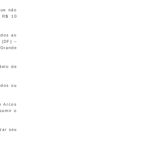
que não
e R$ 10
nados ao
a (DF) –
 Grande
delo de
ados ou
e Arcos
sumir o
zar seu