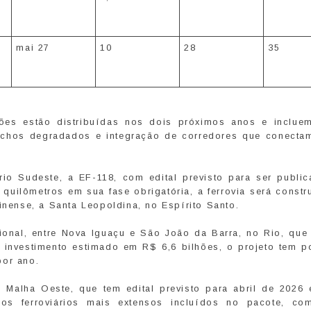
mai 27
10
28
35
lões estão distribuídas nos dois próximos anos e inclue
trechos degradados e integração de corredores que conecta
ário Sudeste, a EF-118, com edital previsto para ser publi
quilômetros em sua fase obrigatória, a ferrovia será const
inense, a Santa Leopoldina, no Espírito Santo.
ional, entre Nova Iguaçu e São João da Barra, no Rio, que
 investimento estimado em R$ 6,6 bilhões, o projeto tem po
por ano.
a Malha Oeste, que tem edital previsto para abril de 2026 e
os ferroviários mais extensos incluídos no pacote, co