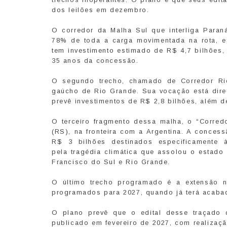
dos leilões em dezembro.
O corredor da Malha Sul que interliga Paran
78% de toda a carga movimentada na rota, es
tem investimento estimado de R$ 4,7 bilhões
35 anos da concessão.
O segundo trecho, chamado de Corredor Rio
gaúcho de Rio Grande. Sua vocação está direci
prevê investimentos de R$ 2,8 bilhões, além 
O terceiro fragmento dessa malha, o “Corredo
(RS), na fronteira com a Argentina. A conces
R$ 3 bilhões destinados especificamente 
pela tragédia climática que assolou o estado
Francisco do Sul e Rio Grande.
O último trecho programado é a extensão no
programados para 2027, quando já terá acabado
O plano prevê que o edital desse traçado d
publicado em fevereiro de 2027, com realiza