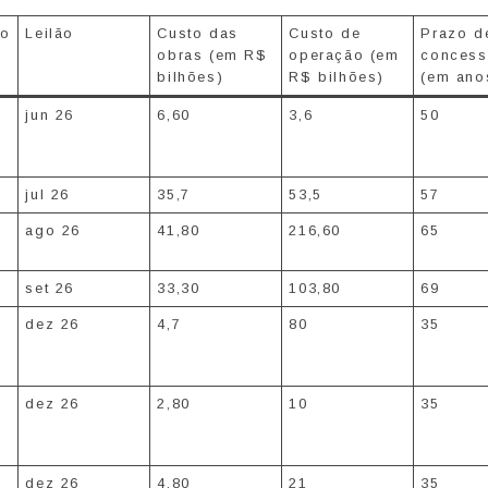
do
Leilão
Custo das
Custo de
Prazo d
obras (em R$
operação (em
conces
bilhões)
R$ bilhões)
(em ano
jun 26
6,60
3,6
50
jul 26
35,7
53,5
57
ago 26
41,80
216,60
65
set 26
33,30
103,80
69
dez 26
4,7
80
35
dez 26
2,80
10
35
dez 26
4,80
21
35