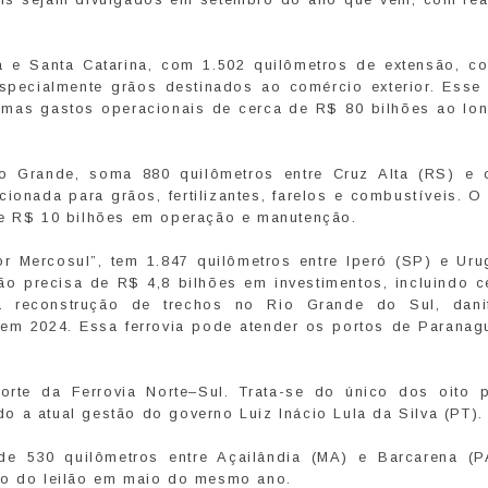
á e Santa Catarina, com 1.502 quilômetros de extensão, co
pecialmente grãos destinados ao comércio exterior. Esse 
, mas gastos operacionais de cerca de R$ 80 bilhões ao lo
 Grande, soma 880 quilômetros entre Cruz Alta (RS) e 
onada para grãos, fertilizantes, farelos e combustíveis. O
de R$ 10 bilhões em operação e manutenção.
r Mercosul”, tem 1.847 quilômetros entre Iperó (SP) e Uru
são precisa de R$ 4,8 bilhões em investimentos, incluindo c
à reconstrução de trechos no Rio Grande do Sul, dani
 em 2024. Essa ferrovia pode atender os portos de Paranag
rte da Ferrovia Norte–Sul. Trata-se do único dos oito p
 a atual gestão do governo Luiz Inácio Lula da Silva (PT).
e 530 quilômetros entre Açailândia (MA) e Barcarena (P
ção do leilão em maio do mesmo ano.