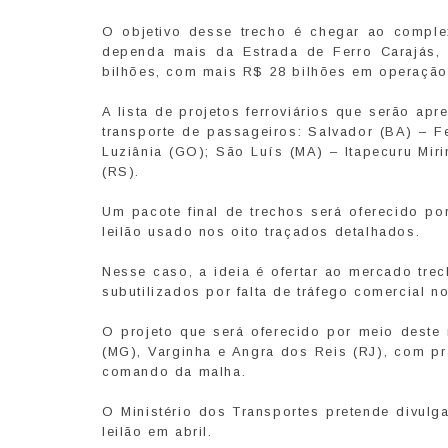
O objetivo desse trecho é chegar ao comple
dependa mais da Estrada de Ferro Carajás,
bilhões, com mais R$ 28 bilhões em operação
A lista de projetos ferroviários que serão ap
transporte de passageiros: Salvador (BA) – Fe
Luziânia (GO); São Luís (MA) – Itapecuru Mir
(RS).
Um pacote final de trechos será oferecido p
leilão usado nos oito traçados detalhados.
Nesse caso, a ideia é ofertar ao mercado tre
subutilizados por falta de tráfego comercial n
O projeto que será oferecido por meio deste
(MG), Varginha e Angra dos Reis (RJ), com p
comando da malha.
O Ministério dos Transportes pretende divulg
leilão em abril.