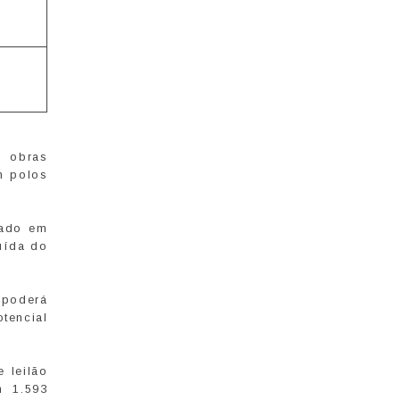
m obras
m polos
cado em
ruída do
 poderá
tencial
 leilão
m 1.593