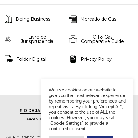
Doing Business
Mercado de Gás
Livro de
Oil & Gas
Jurisprudência
Comparative Guide
Folder Digital
Privacy Policy
We use cookies on our website to
give you the most relevant experience
by remembering your preferences and
repeat visits. By clicking “Accept All”,
RIO DE JANEIRO
SÃO PAULO
you consent to the use of ALL the
cookies. However, you may visit
BRASÍLIA
VITÓRIA
"Cookie Settings" to provide a
controlled consent.
Av. Rio Branco, nº 01, 14º andar - Ed. RB1- Centro, Rio de Janeiro -