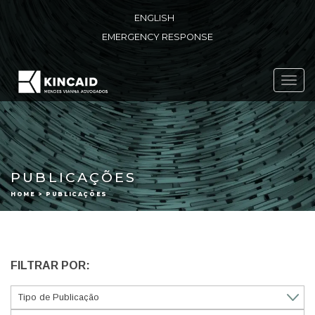
ENGLISH
EMERGENCY RESPONSE
Toggl
navig
PUBLICAÇÕES
HOME > PUBLICAÇÕES
FILTRAR POR: