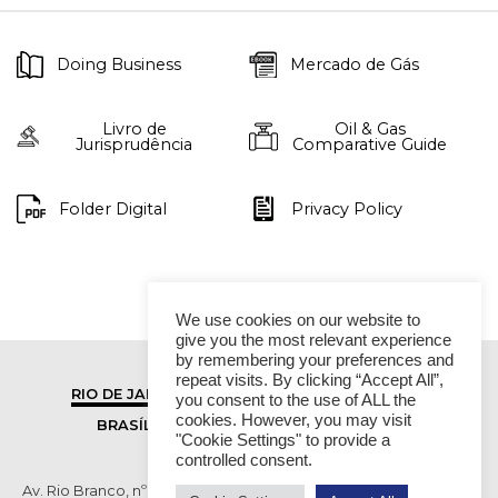
Doing Business
Mercado de Gás
Livro de
Oil & Gas
Jurisprudência
Comparative Guide
Folder Digital
Privacy Policy
We use cookies on our website to
give you the most relevant experience
by remembering your preferences and
repeat visits. By clicking “Accept All”,
RIO DE JANEIRO
SÃO PAULO
you consent to the use of ALL the
cookies. However, you may visit
BRASÍLIA
VITÓRIA
"Cookie Settings" to provide a
controlled consent.
Av. Rio Branco, nº 01, 14º andar - Ed. RB1- Centro, Rio de Janeiro -