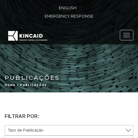
ENGLISH
EMERGENCY RESPONSE
Toggl
navig
PUBLICAÇÕES
HOME > PUBLICAÇÕES
FILTRAR POR: