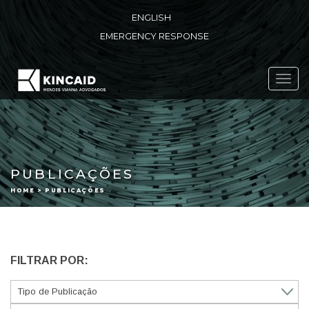
ENGLISH
EMERGENCY RESPONSE
Toggl
navig
PUBLICAÇÕES
HOME > PUBLICAÇÕES
FILTRAR POR: