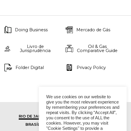
Doing Business
Mercado de Gás
Livro de
Oil & Gas
Jurisprudência
Comparative Guide
Folder Digital
Privacy Policy
We use cookies on our website to
give you the most relevant experience
by remembering your preferences and
repeat visits. By clicking “Accept All”,
RIO DE JANEIRO
SÃO PAULO
you consent to the use of ALL the
cookies. However, you may visit
BRASÍLIA
VITÓRIA
"Cookie Settings" to provide a