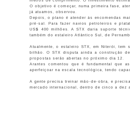
metros de comprimento. O investimento estim
O objetivo é começar, numa primeira fase, a
já atuamos, observou.
Depois, o plano é atender às encomendas ma
pré-sal. Para fazer navios petroleiros e pla
US$ 400 milhões. A STX daria suporte técni
também do estaleiro Atlântico Sul, de Pernam
Atualmente, o estaleiro STX, em Niterói, te
bilhão. O STX disputa ainda a construção de 
propostas serão abertas no próximo dia 12.
Arantes comentou que é fundamental que as
aperfeiçoar na escala tecnológica, tendo capa
A gente precisa treinar mão-de-obra, e preci
mercado internacional, dentro de cinco a dez 