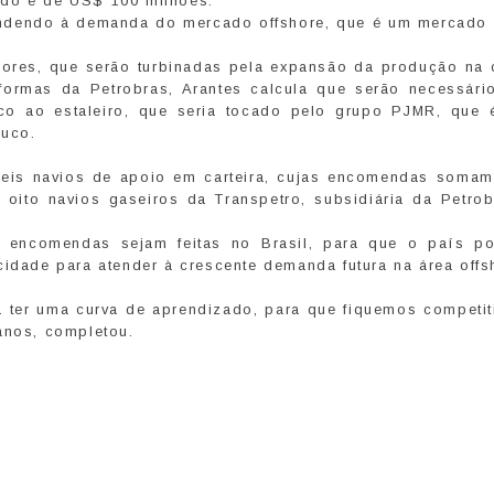
ado é de US$ 100 milhões.
tendendo à demanda do mercado offshore, que é um mercado
iores, que serão turbinadas pela expansão da produção na
taformas da Petrobras, Arantes calcula que serão necessári
co ao estaleiro, que seria tocado pelo grupo PJMR, que 
buco.
m seis navios de apoio em carteira, cujas encomendas soma
oito navios gaseiros da Transpetro, subsidiária da Petrob
 encomendas sejam feitas no Brasil, para que o país p
cidade para atender à crescente demanda futura na área offs
sa ter uma curva de aprendizado, para que fiquemos competit
anos, completou.