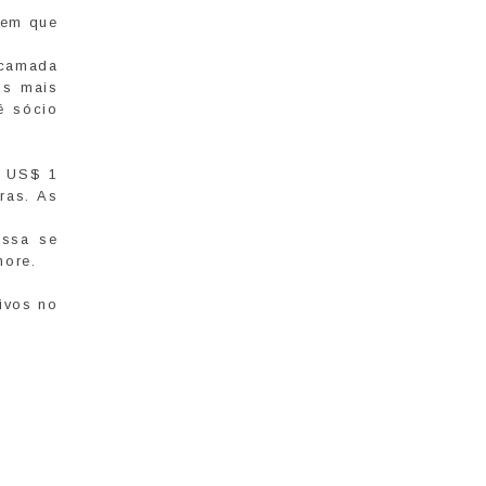
 em que
 camada
os mais
é sócio
m US$ 1
ras. As
ossa se
hore.
ivos no