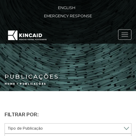
ENGLISH
EMERGENCY RESPONSE
Toggl
navig
PUBLICAÇÕES
HOME > PUBLICAÇÕES
FILTRAR POR: