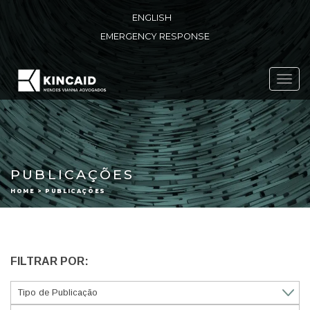
ENGLISH
EMERGENCY RESPONSE
Toggl
navig
PUBLICAÇÕES
HOME > PUBLICAÇÕES
FILTRAR POR: