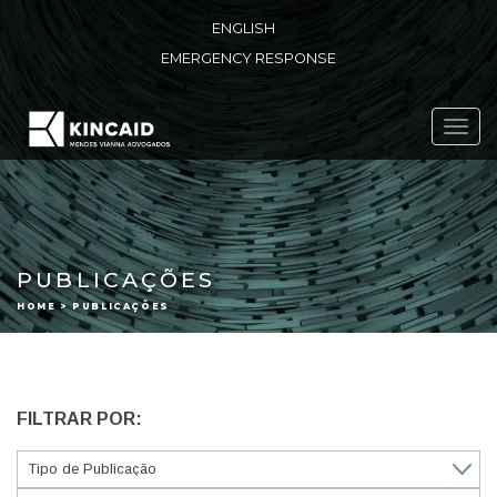
ENGLISH
EMERGENCY RESPONSE
Toggl
navig
PUBLICAÇÕES
HOME > PUBLICAÇÕES
FILTRAR POR: