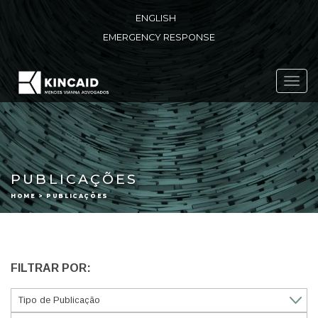
ENGLISH
EMERGENCY RESPONSE
Toggl
navig
PUBLICAÇÕES
HOME > PUBLICAÇÕES
FILTRAR POR: