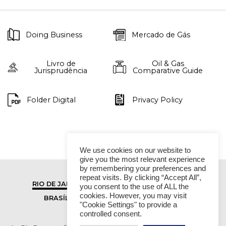
Doing Business
Mercado de Gás
Livro de
Oil & Gas
Jurisprudência
Comparative Guide
Folder Digital
Privacy Policy
We use cookies on our website to
give you the most relevant experience
by remembering your preferences and
repeat visits. By clicking “Accept All”,
RIO DE JANEIRO
SÃO PAULO
you consent to the use of ALL the
cookies. However, you may visit
BRASÍLIA
VITÓRIA
"Cookie Settings" to provide a
controlled consent.