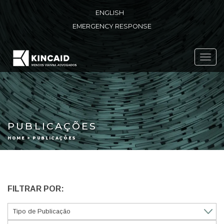
ENGLISH
EMERGENCY RESPONSE
Toggl
navig
PUBLICAÇÕES
HOME > PUBLICAÇÕES
FILTRAR POR: