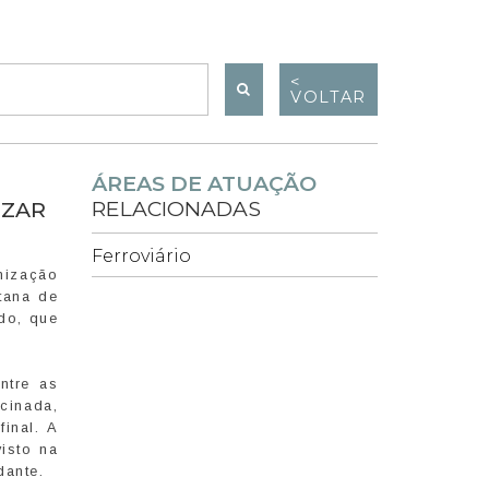
<
VOLTAR
ÁREAS DE ATUAÇÃO
RELACIONADAS
IZAR
Ferroviário
nização
itana de
do, que
ntre as
cinada,
final. A
visto na
dante.