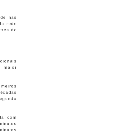
ade nas
da rede
cerca de
cionais
, maior
imeiros
décadas
segundo
rta com
 minutos
minutos