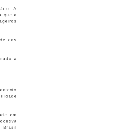
ário. A
m que a
ageiros
ade dos
inado a
ontexto
ilidade
dade em
odutiva
 Brasil