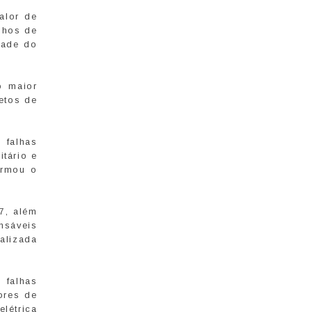
alor de
nhos de
idade do
o maior
etos de
 falhas
itário e
irmou o
7, além
nsáveis
ializada
 falhas
ores de
létrica