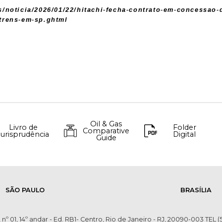
/noticia/2026/01/22/hitachi-fecha-contrato-em-concessao-d
-trens-em-sp.ghtml
Oil & Gas
Livro de
Folder
Comparative
Jurisprudência
Digital
Guide
SÃO PAULO
BRASÍLIA
 nº 01, 14º andar - Ed. RB1- Centro, Rio de Janeiro - RJ, 20090-003 TEL (