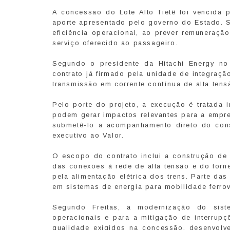
A concessão do Lote Alto Tietê foi vencida
aporte apresentado pelo governo do Estado. S
eficiência operacional, ao prever remuneração
serviço oferecido ao passageiro.
Segundo o presidente da Hitachi Energy no 
contrato já firmado pela unidade de integraç
transmissão em corrente contínua de alta tens
Pelo porte do projeto, a execução é tratada 
podem gerar impactos relevantes para a empresa
submetê-lo a acompanhamento direto do conse
executivo ao Valor.
O escopo do contrato inclui a construção de
das conexões à rede de alta tensão e do forn
pela alimentação elétrica dos trens. Parte da
em sistemas de energia para mobilidade ferrov
Segundo Freitas, a modernização do siste
operacionais e para a mitigação de interrupç
qualidade exigidos na concessão, desenvolve