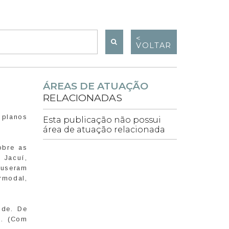
<
VOLTAR
ÁREAS DE ATUAÇÃO
RELACIONADAS
 planos
Esta publicação não possui
área de atuação relacionada
obre as
 Jacuí,
puseram
ermodal,
nde. De
o. (Com