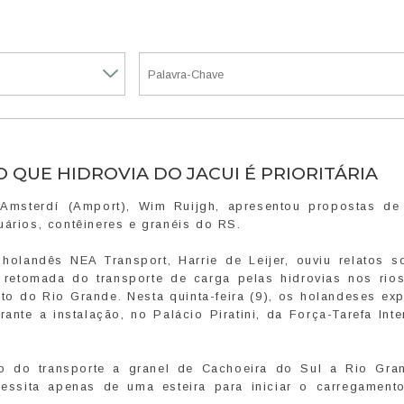
QUE HIDROVIA DO JACUI É PRIORITÁRIA
Amsterdí (Amport), Wim Ruijgh, apresentou propostas de
uários, contêineres e granéis do RS.
 holandês NEA Transport, Harrie de Leijer, ouviu relatos s
retomada do transporte de carga pelas hidrovias nos rios
to do Rio Grande. Nesta quinta-feira (9), os holandeses ex
ante a instalação, no Palácio Piratini, da Força-Tarefa Int
ão do transporte a granel de Cachoeira do Sul a Rio Gra
ssita apenas de uma esteira para iniciar o carregament