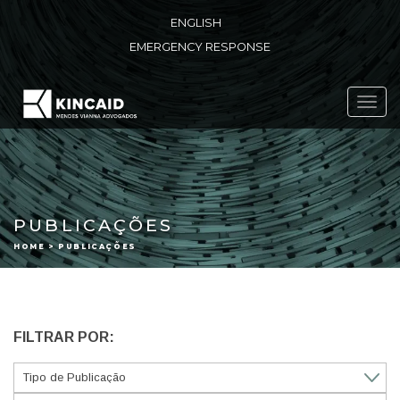
ENGLISH
EMERGENCY RESPONSE
Toggl
navig
PUBLICAÇÕES
HOME > PUBLICAÇÕES
FILTRAR POR: