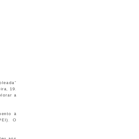
 oleada”
ra, 19.
plorar a
mento à
PEI). O
deu aos