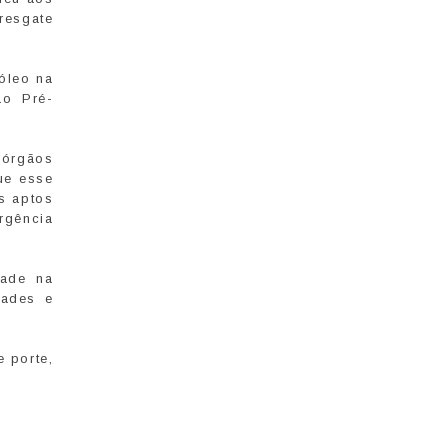
 resgate
óleo na
ão Pré-
 órgãos
que esse
s aptos
rgência
dade na
dades e
 porte,