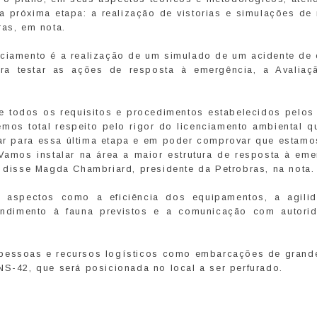
 a próxima etapa: a realização de vistorias e simulações de
ras, em nota.
nciamento é a realização de um simulado de um acidente de 
ra testar as ações de resposta à emergência, a Avaliaç
e todos os requisitos e procedimentos estabelecidos pelos
Temos total respeito pelo rigor do licenciamento ambiental 
ar para essa última etapa e em poder comprovar que estamo
amos instalar na área a maior estrutura de resposta à eme
, disse Magda Chambriard, presidente da Petrobras, na nota.
 aspectos como a eficiência dos equipamentos, a agili
ndimento à fauna previstos e a comunicação com autori
 pessoas e recursos logísticos como embarcações de grande
NS-42, que será posicionada no local a ser perfurado.