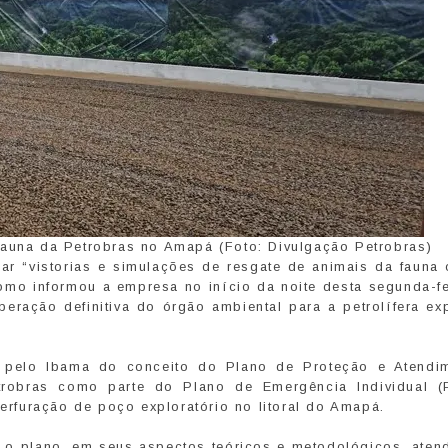
Fauna da Petrobras no Amapá (Foto: Divulgação Petrobras)
zar “vistorias e simulações de resgate de animais da fauna
o informou a empresa no início da noite desta segunda-fei
eração definitiva do órgão ambiental para a petrolífera ex
 pelo Ibama do conceito do Plano de Proteção e Atendi
robras como parte do Plano de Emergência Individual (
perfuração de poço exploratório no litoral do Amapá.
 o plano, em seus aspectos teóricos e metodológicos, aten