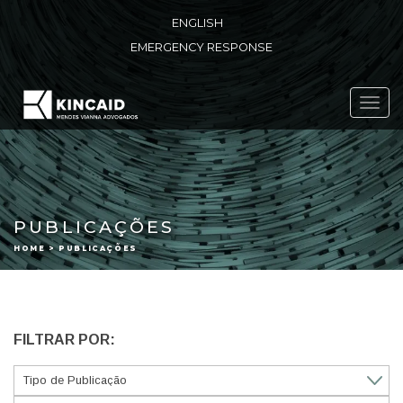
ENGLISH
EMERGENCY RESPONSE
Toggl
navig
PUBLICAÇÕES
HOME > PUBLICAÇÕES
FILTRAR POR: