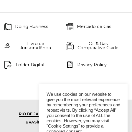
Doing Business
Mercado de Gás
Livro de
Oil & Gas
Jurisprudência
Comparative Guide
Folder Digital
Privacy Policy
We use cookies on our website to
give you the most relevant experience
by remembering your preferences and
repeat visits. By clicking “Accept All”,
RIO DE JANEIRO
SÃO PAULO
you consent to the use of ALL the
cookies. However, you may visit
BRASÍLIA
VITÓRIA
"Cookie Settings" to provide a
controlled consent.