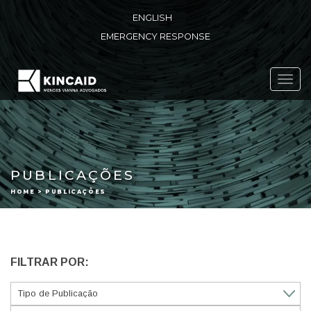
ENGLISH
EMERGENCY RESPONSE
Toggl
navig
PUBLICAÇÕES
HOME > PUBLICAÇÕES
FILTRAR POR: