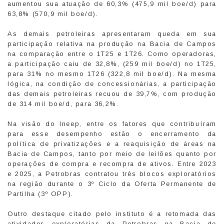
aumentou sua atuação de 60,3% (475,9 mil boe/d) para
63,8% (570,9 mil boe/d).
As demais petroleiras apresentaram queda em sua
participação relativa na produção na Bacia de Campos
na comparação entre o 1T25 e 1T26. Como operadoras,
a participação caiu de 32,8%, (259 mil boe/d) no 1T25,
para 31% no mesmo 1T26 (322,8 mil boe/d). Na mesma
lógica, na condição de concessionárias, a participação
das demais petroleiras recuou de 39,7%, com produção
de 314 mil boe/d, para 36,2%.
Na visão do Ineep, entre os fatores que contribuíram
para esse desempenho estão o encerramento da
política de privatizações e a reaquisição de áreas na
Bacia de Campos, tanto por meio de leilões quanto por
operações de compra e recompra de ativos. Entre 2023
e 2025, a Petrobras contratou três blocos exploratórios
na região durante o 3º Ciclo da Oferta Permanente de
Partilha (3º OPP).
Outro destaque citado pelo instituto é a retomada das
atividades exploratórias da Petrobras na Bacia de