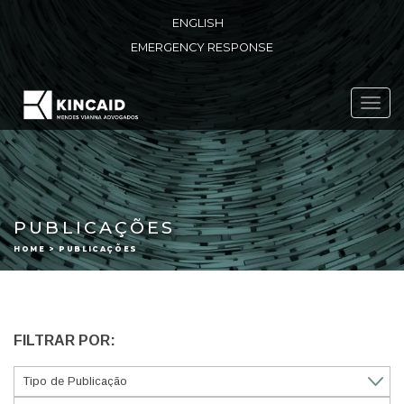
ENGLISH
EMERGENCY RESPONSE
Toggl
navig
PUBLICAÇÕES
HOME > PUBLICAÇÕES
FILTRAR POR: