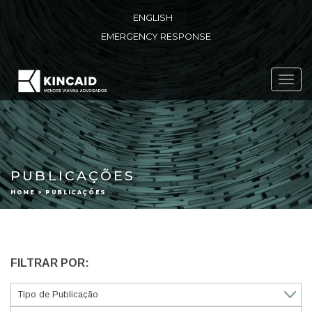
ENGLISH
EMERGENCY RESPONSE
Toggl
navig
PUBLICAÇÕES
HOME > PUBLICAÇÕES
FILTRAR POR: