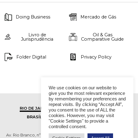
Doing Business
Mercado de Gás
Livro de
Oil & Gas
Jurisprudência
Comparative Guide
Folder Digital
Privacy Policy
We use cookies on our website to
give you the most relevant experience
by remembering your preferences and
repeat visits. By clicking “Accept All”,
RIO DE JANEIRO
SÃO PAULO
you consent to the use of ALL the
cookies. However, you may visit
BRASÍLIA
VITÓRIA
"Cookie Settings" to provide a
controlled consent.
Av. Rio Branco, nº 01, 14º andar - Ed. RB1- Centro, Rio de Janeiro -