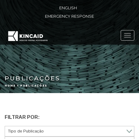
ENGLISH
EMERGENCY RESPONSE
Toggl
navig
PUBLICAÇÕES
HOME > PUBLICAÇÕES
FILTRAR POR: