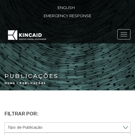
ENGLISH
EMERGENCY RESPONSE
Toggl
navig
PUBLICAÇÕES
HOME > PUBLICAÇÕES
FILTRAR POR: