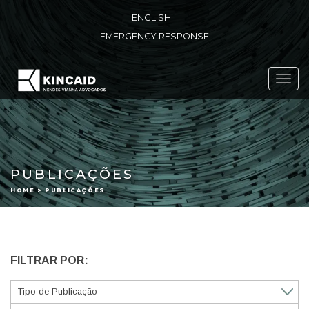
ENGLISH
EMERGENCY RESPONSE
Toggl
navig
PUBLICAÇÕES
HOME > PUBLICAÇÕES
FILTRAR POR: