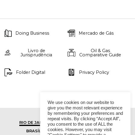
Doing Business
Mercado de Gás
Livro de
Oil & Gas
Jurisprudência
Comparative Guide
Folder Digital
Privacy Policy
We use cookies on our website to
give you the most relevant experience
by remembering your preferences and
repeat visits. By clicking “Accept All”,
RIO DE JANEIRO
SÃO PAULO
you consent to the use of ALL the
cookies. However, you may visit
BRASÍLIA
VITÓRIA