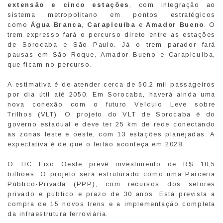
extensão e cinco estações
, com integração ao
sistema metropolitano em pontos estratégicos
como
Água Branca
,
Carapicuíba
e
Amador Bueno
. O
trem expresso fará o percurso direto entre as estações
de Sorocaba e São Paulo. Já o trem parador fará
pausas em São Roque, Amador Bueno e Carapicuíba,
que ficam no percurso.
A estimativa é de atender cerca de 50,2 mil passageiros
por dia útil até 2050. Em Sorocaba, haverá ainda uma
nova conexão com o futuro Veículo Leve sobre
Trilhos (VLT). O projeto do VLT de Sorocaba é do
governo estadual e deve ter 25 km de rede conectando
as zonas leste e oeste, com 13 estações planejadas. A
expectativa é de que o leilão aconteça em 2028.
O TIC Eixo Oeste prevê investimento de R$ 10,5
bilhões. O projeto será estruturado como uma Parceria
Público-Privada (PPP), com recursos dos setores
privado e público e prazo de 30 anos. Está prevista a
compra de 15 novos trens e a implementação completa
da infraestrutura ferroviária.