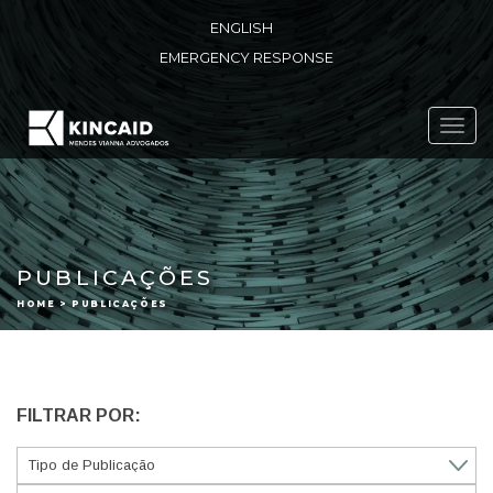
ENGLISH
EMERGENCY RESPONSE
Toggl
navig
PUBLICAÇÕES
HOME > PUBLICAÇÕES
FILTRAR POR: