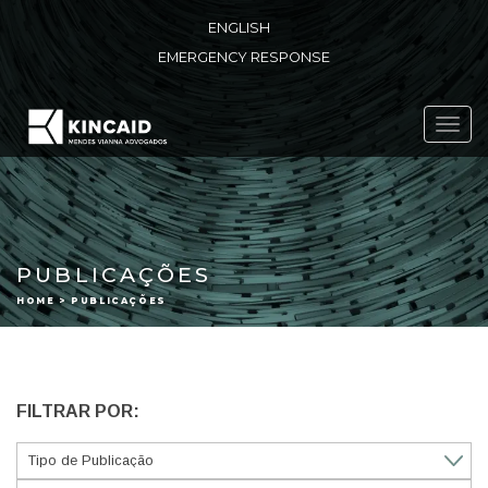
ENGLISH
EMERGENCY RESPONSE
Toggl
navig
PUBLICAÇÕES
HOME > PUBLICAÇÕES
FILTRAR POR: