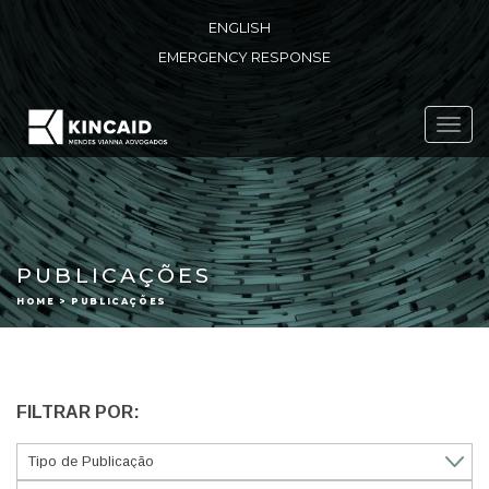
ENGLISH
EMERGENCY RESPONSE
Toggl
navig
PUBLICAÇÕES
HOME > PUBLICAÇÕES
FILTRAR POR: