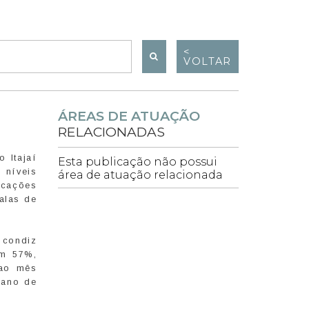
<
VOLTAR
ÁREAS DE ATUAÇÃO
RELACIONADAS
 Itajaí
Esta publicação não possui
 níveis
área de atuação relacionada
acações
alas de
 condiz
am 57%,
 ao mês
 ano de