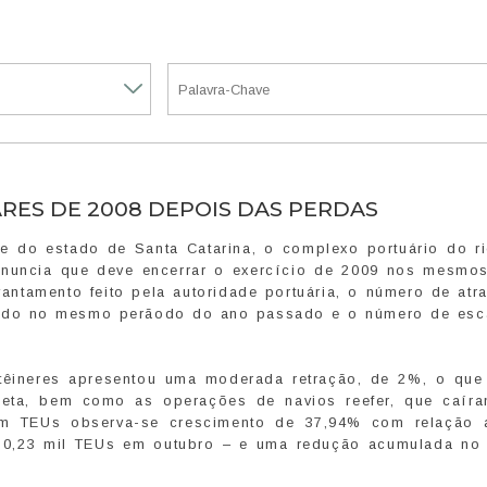
ARES DE 2008 DEPOIS DAS PERDAS
 do estado de Santa Catarina, o complexo portuário do rio
 anuncia que deve encerrar o exercício de 2009 nos mesmos
ntamento feito pela autoridade portuária, o número de atr
trado no mesmo perãodo do ano passado e o número de esc
têineres apresentou uma moderada retração, de 2%, o que
neta, bem como as operações de navios reefer, que caír
Em TEUs observa-se crescimento de 37,94% com relação
 70,23 mil TEUs em outubro – e uma redução acumulada no