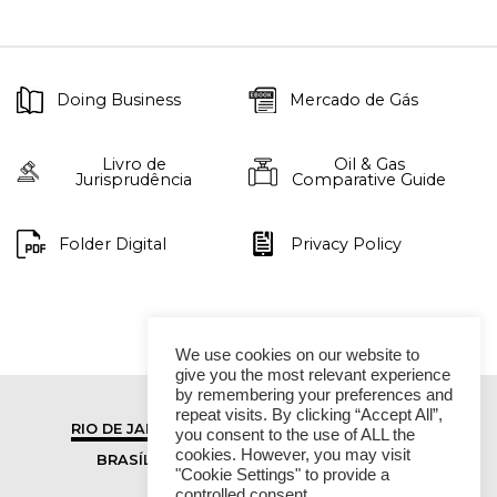
Doing Business
Mercado de Gás
Livro de
Oil & Gas
Jurisprudência
Comparative Guide
Folder Digital
Privacy Policy
We use cookies on our website to
give you the most relevant experience
by remembering your preferences and
repeat visits. By clicking “Accept All”,
RIO DE JANEIRO
SÃO PAULO
you consent to the use of ALL the
cookies. However, you may visit
BRASÍLIA
VITÓRIA
"Cookie Settings" to provide a
controlled consent.