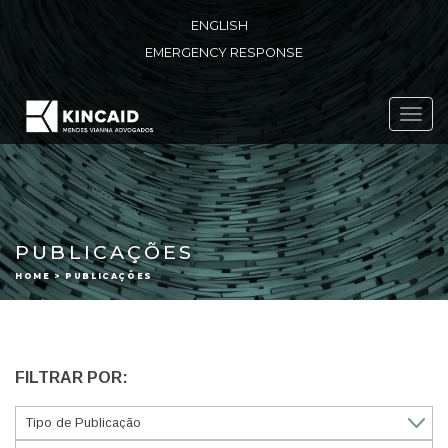
ENGLISH
EMERGENCY RESPONSE
Toggl
navig
PUBLICAÇÕES
HOME > PUBLICAÇÕES
FILTRAR POR: