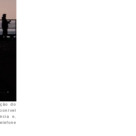
ação do
ponível
ncia e,
elefone