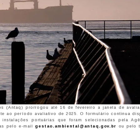
s (Antaq) prorrogou até 16 de fevereiro a janela de avali
te ao período avaliativo de 2025. O formulário continua dis
s instalações portuárias que foram selecionadas pela Agê
as pelo e-mail
gestao.ambiental@antaq.gov.br
ou pelo t