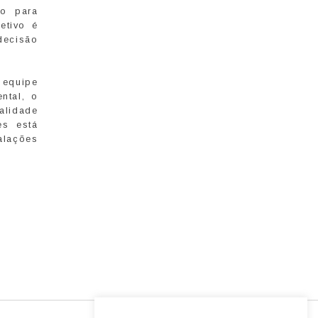
o para
etivo é
decisão
 equipe
ntal, o
alidade
es está
alações