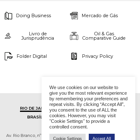
Doing Business
Mercado de Gás
Livro de
Oil & Gas
Jurisprudência
Comparative Guide
Folder Digital
Privacy Policy
We use cookies on our website to
give you the most relevant experience
by remembering your preferences and
repeat visits. By clicking “Accept All”,
RIO DE JANEIRO
SÃO PAULO
you consent to the use of ALL the
cookies. However, you may visit
BRASÍLIA
VITÓRIA
"Cookie Settings" to provide a
controlled consent.
Av. Rio Branco, nº 01, 14º andar - Ed. RB1- Centro, Rio de Janeiro -
Cookie Settings
Accept All