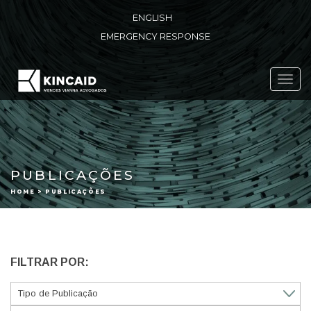
ENGLISH
EMERGENCY RESPONSE
Toggl
navig
PUBLICAÇÕES
HOME > PUBLICAÇÕES
FILTRAR POR: