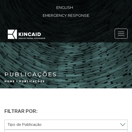
ENGLISH
EMERGENCY RESPONSE
Toggl
navig
PUBLICAÇÕES
HOME > PUBLICAÇÕES
FILTRAR POR: