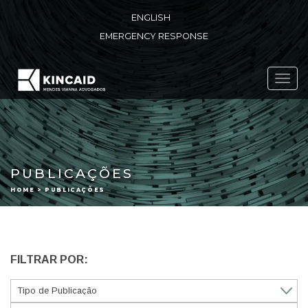
ENGLISH
EMERGENCY RESPONSE
Toggl
navig
PUBLICAÇÕES
HOME > PUBLICAÇÕES
FILTRAR POR: