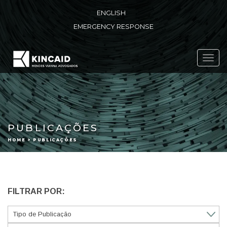
ENGLISH
EMERGENCY RESPONSE
Toggl
navig
PUBLICAÇÕES
HOME > PUBLICAÇÕES
FILTRAR POR: