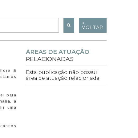
<
VOLTAR
ÁREAS DE ATUAÇÃO
RELACIONADAS
shore &
Esta publicação não possui
estamos
área de atuação relacionada
el para
mana, a
mir uma
 cascos