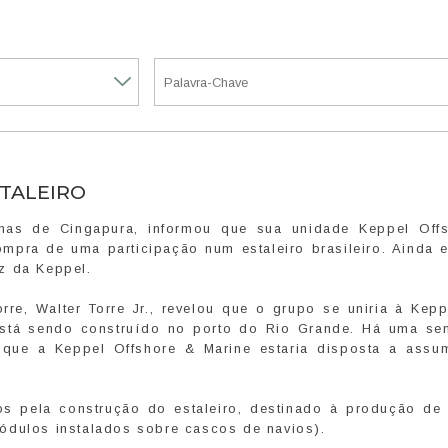
TALEIRO
imas de Cingapura, informou que sua unidade Keppel Off
mpra de uma participação num estaleiro brasileiro. Ainda 
z da Keppel.
e, Walter Torre Jr., revelou que o grupo se uniria à Kepp
 está sendo construído no porto do Rio Grande. Há uma se
 que a Keppel Offshore & Marine estaria disposta a assu
s pela construção do estaleiro, destinado à produção de
ódulos instalados sobre cascos de navios).