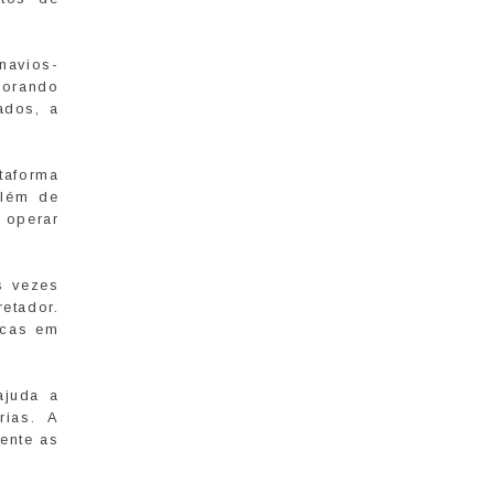
navios-
morando
ados, a
taforma
além de
 operar
s vezes
etador.
icas em
ajuda a
rias. A
ente as