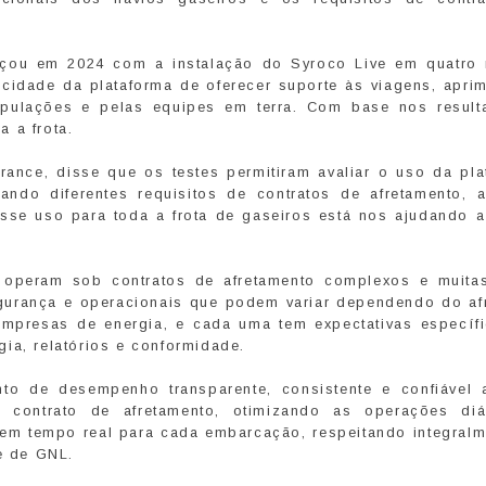
çou em 2024 com a instalação do Syroco Live em quatro 
acidade da plataforma de oferecer suporte às viagens, apri
ipulações e pelas equipes em terra. Com base nos result
 a frota.
ance, disse que os testes permitiram avaliar o uso da pla
ando diferentes requisitos de contratos de afretamento, 
esse uso para toda a frota de gaseiros está nos ajudando a
 operam sob contratos de afretamento complexos e muita
gurança e operacionais que podem variar dependendo do afr
 empresas de energia, e cada uma tem expectativas específ
ia, relatórios e conformidade.
o de desempenho transparente, consistente e confiável 
 contrato de afretamento, otimizando as operações diá
em tempo real para cada embarcação, respeitando integralm
te de GNL.