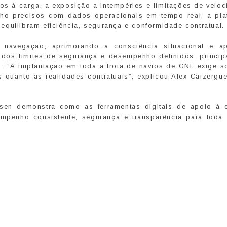
dos à carga, a exposição a intempéries e limitações de velo
o precisos com dados operacionais em tempo real, a pla
quilibram eficiência, segurança e conformidade contratual.
 navegação, aprimorando a consciência situacional e a
dos limites de segurança e desempenho definidos, princip
. “A implantação em toda a frota de navios de GNL exige s
s quanto as realidades contratuais”, explicou Alex Caizerg
sen demonstra como as ferramentas digitais de apoio à 
penho consistente, segurança e transparência para toda a