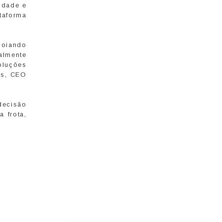
cidade e
taforma
poiando
almente
oluções
ues, CEO
decisão
 frota,