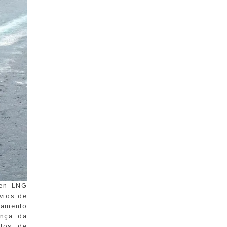
sen LNG
vios de
eamento
ança da
atos de