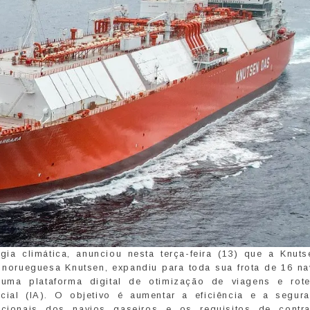
gia climática, anunciou nesta terça-feira (13) que a Knut
norueguesa Knutsen, expandiu para toda sua frota de 16 na
uma plataforma digital de otimização de viagens e rot
icial (IA). O objetivo é aumentar a eficiência e a segur
acionais dos navios gaseiros e os requisitos de contr