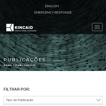
ENGLISH
EMERGENCY RESPONSE
Toggl
navig
PUBLICAÇÕES
HOME > PUBLICAÇÕES
FILTRAR POR: