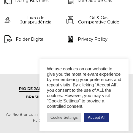
Doing Business
Mercado de Gás
Livro de
Oil & Gas
Jurisprudência
Comparative Guide
Folder Digital
Privacy Policy
We use cookies on our website to
give you the most relevant experience
by remembering your preferences and
repeat visits. By clicking “Accept All”,
RIO DE JANEIRO
SÃO PAULO
you consent to the use of ALL the
cookies. However, you may visit
BRASÍLIA
VITÓRIA
"Cookie Settings" to provide a
controlled consent.
Av. Rio Branco, nº 01, 14º andar - Ed. RB1- Centro, Rio de Janeiro -
Cookie Settings
Accept All
RJ, 20090-003 TEL (55 21) 2276 6200