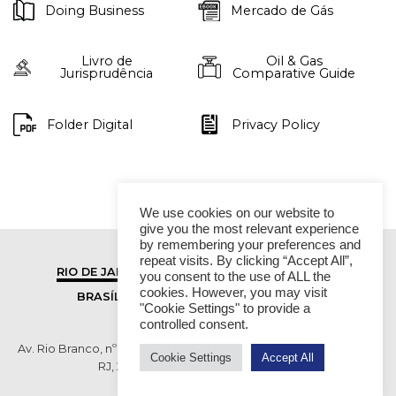
Doing Business
Mercado de Gás
Livro de
Oil & Gas
Jurisprudência
Comparative Guide
Folder Digital
Privacy Policy
We use cookies on our website to
give you the most relevant experience
by remembering your preferences and
repeat visits. By clicking “Accept All”,
RIO DE JANEIRO
SÃO PAULO
you consent to the use of ALL the
cookies. However, you may visit
BRASÍLIA
VITÓRIA
"Cookie Settings" to provide a
controlled consent.
Av. Rio Branco, nº 01, 14º andar - Ed. RB1- Centro, Rio de Janeiro -
Cookie Settings
Accept All
RJ, 20090-003 TEL (55 21) 2276 6200