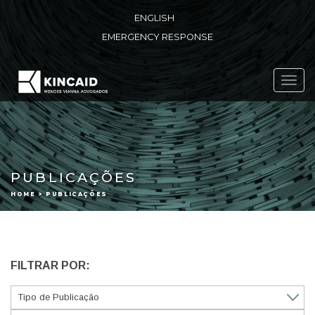
ENGLISH
EMERGENCY RESPONSE
Toggl
navig
PUBLICAÇÕES
HOME > PUBLICAÇÕES
FILTRAR POR: