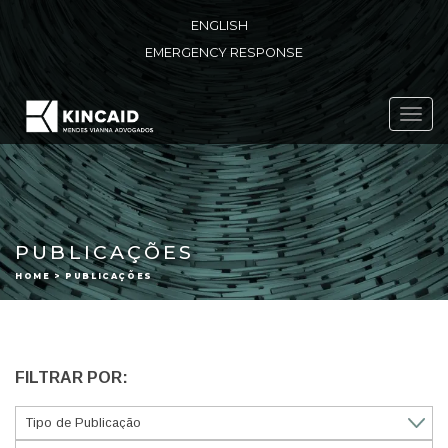
ENGLISH
EMERGENCY RESPONSE
Toggl
navig
PUBLICAÇÕES
HOME > PUBLICAÇÕES
FILTRAR POR: