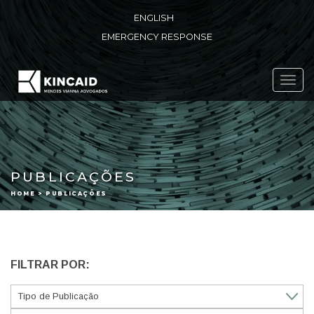
ENGLISH
EMERGENCY RESPONSE
Toggl
navig
PUBLICAÇÕES
HOME > PUBLICAÇÕES
FILTRAR POR: