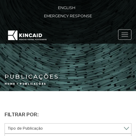
ENGLISH
EMERGENCY RESPONSE
Toggl
navig
PUBLICAÇÕES
HOME > PUBLICAÇÕES
FILTRAR POR: