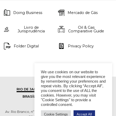
Doing Business
Mercado de Gás
Livro de
Oil & Gas
Jurisprudência
Comparative Guide
Folder Digital
Privacy Policy
We use cookies on our website to
give you the most relevant experience
by remembering your preferences and
repeat visits. By clicking “Accept All”,
RIO DE JANEIRO
SÃO PAULO
you consent to the use of ALL the
cookies. However, you may visit
BRASÍLIA
VITÓRIA
"Cookie Settings" to provide a
controlled consent.
Av. Rio Branco, nº 01, 14º andar - Ed. RB1- Centro, Rio de Janeiro -
Cookie Settings
Accept All