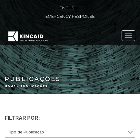
ENGLISH
EMERGENCY RESPONSE
Toggl
navig
PUBLICAÇÕES
HOME > PUBLICAÇÕES
FILTRAR POR: