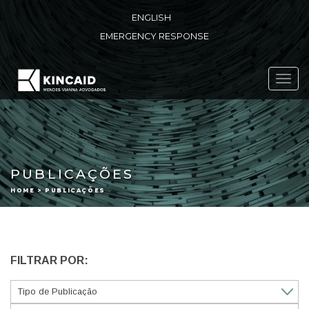
ENGLISH
EMERGENCY RESPONSE
Toggl
navig
PUBLICAÇÕES
HOME > PUBLICAÇÕES
FILTRAR POR: