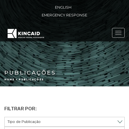
ENGLISH
EMERGENCY RESPONSE
Toggl
navig
PUBLICAÇÕES
HOME > PUBLICAÇÕES
FILTRAR POR: