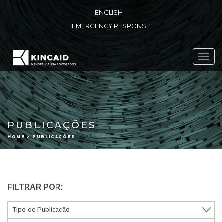
ENGLISH
EMERGENCY RESPONSE
Toggl
navig
PUBLICAÇÕES
HOME > PUBLICAÇÕES
FILTRAR POR: