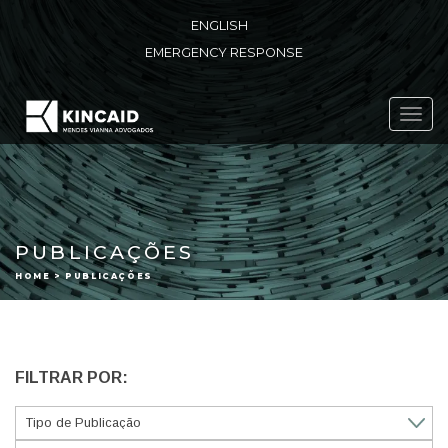
ENGLISH
EMERGENCY RESPONSE
Toggl
navig
PUBLICAÇÕES
HOME > PUBLICAÇÕES
FILTRAR POR: