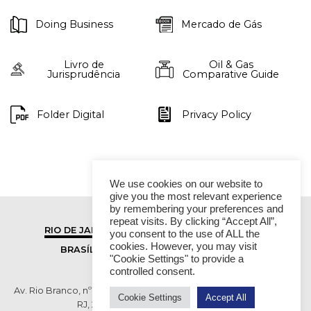
Doing Business
Mercado de Gás
Livro de
Oil & Gas
Jurisprudência
Comparative Guide
Folder Digital
Privacy Policy
We use cookies on our website to
give you the most relevant experience
by remembering your preferences and
repeat visits. By clicking “Accept All”,
RIO DE JANEIRO
SÃO PAULO
you consent to the use of ALL the
cookies. However, you may visit
BRASÍLIA
VITÓRIA
"Cookie Settings" to provide a
controlled consent.
Av. Rio Branco, nº 01, 14º andar - Ed. RB1- Centro, Rio de Janeiro -
Cookie Settings
Accept All
RJ, 20090-003 TEL (55 21) 2276 6200