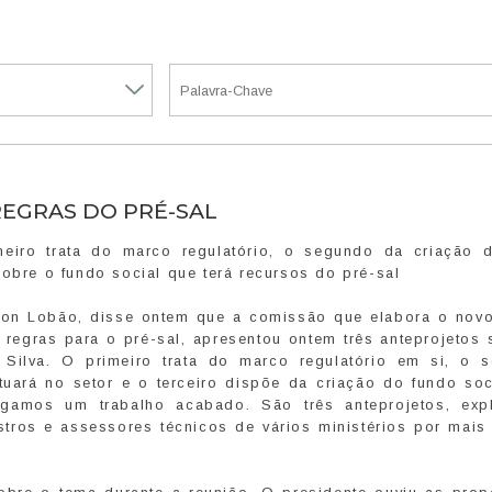
REGRAS DO PRÉ-SAL
meiro trata do marco regulatório, o segundo da criação 
sobre o fundo social que terá recursos do pré-sal
ison Lobão, disse ontem que a comissão que elabora o nov
s regras para o pré-sal, apresentou ontem três anteprojetos
 Silva. O primeiro trata do marco regulatório em si, o 
uará no setor e o terceiro dispõe da criação do fundo soc
egamos um trabalho acabado. São três anteprojetos, exp
istros e assessores técnicos de vários ministérios por mais