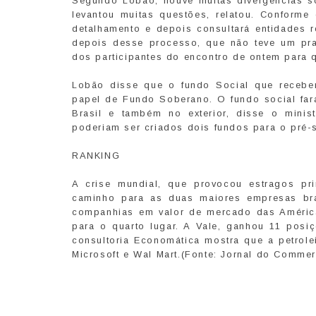
Segundo Lobão, houve muitas divergências so
levantou muitas questões, relatou. Conforme 
detalhamento e depois consultará entidades r
depois desse processo, que não teve um pra
dos participantes do encontro de ontem para 
Lobão disse que o fundo Social que recebe
papel de Fundo Soberano. O fundo social far
Brasil e também no exterior, disse o mini
poderiam ser criados dois fundos para o pré-s
RANKING
A crise mundial, que provocou estragos pr
caminho para as duas maiores empresas bra
companhias em valor de mercado das Américas
para o quarto lugar. A Vale, ganhou 11 posi
consultoria Economática mostra que a petrole
Microsoft e Wal Mart.(Fonte: Jornal do Comme