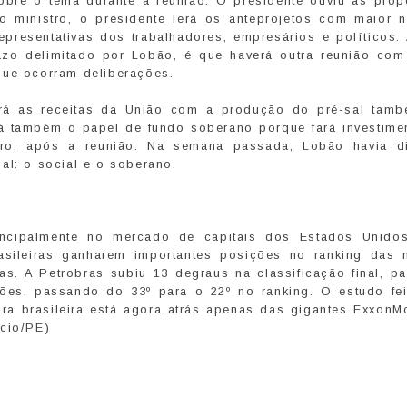
bre o tema durante a reunião. O presidente ouviu as prop
o ministro, o presidente lerá os anteprojetos com maior n
epresentativas dos trabalhadores, empresários e políticos.
zo delimitado por Lobão, é que haverá outra reunião com
que ocorram deliberações.
rá as receitas da União com a produção do pré-sal tamb
á também o papel de fundo soberano porque fará investime
stro, após a reunião. Na semana passada, Lobão havia d
al: o social e o soberano.
incipalmente no mercado de capitais dos Estados Unidos
sileiras ganharem importantes posições no ranking das 
. A Petrobras subiu 13 degraus na classificação final, p
ções, passando do 33º para o 22º no ranking. O estudo fei
ira brasileira está agora atrás apenas das gigantes ExxonMo
rcio/PE)