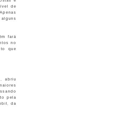
ostas e
ível de
 Apenas
 alguns
ém fará
ntos no
ito que
, abriu
maiores
assando
to pela
bil, da