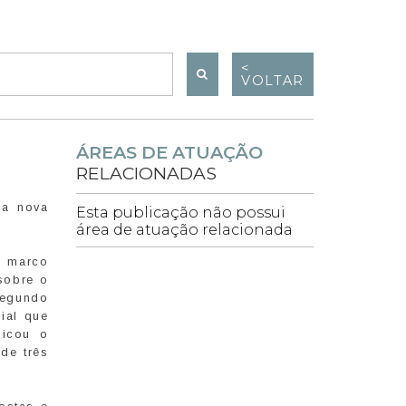
<
VOLTAR
ÁREAS DE ATUAÇÃO
RELACIONADAS
da nova
Esta publicação não possui
área de atuação relacionada
o marco
 sobre o
segundo
ial que
licou o
 de três